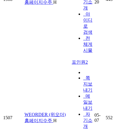
기소
20
홈페이지수주
H
개
아
이디
로
검색
전
체게
시물
포인원2
쪽
지보
내기
메
일보
내기
자
WEORDER (위오더)
05-
1507
552
기소
07
홈페이지수주
H
개