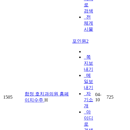
로
검색
전
체게
시물
포인원2
쪽
지보
내기
메
일보
내기
자
합정 호치과의원 홈페
04-
1505
725
기소
10
이지수주
H
개
아
이디
로