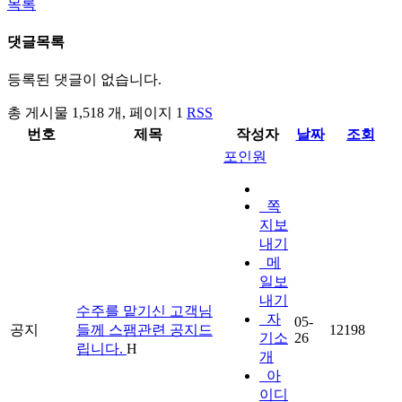
목록
댓글목록
등록된 댓글이 없습니다.
총 게시물 1,518 개, 페이지 1
RSS
번호
제목
작성자
날짜
조회
포인원
쪽
지보
내기
메
일보
내기
수주를 맡기신 고객님
자
05-
공지
들께 스팸관련 공지드
12198
기소
26
립니다.
H
개
아
이디