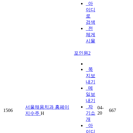
아
이디
로
검색
전
체게
시물
포인원2
쪽
지보
내기
메
일보
내기
자
서울채움치과 홈페이
04-
1506
667
기소
20
지수주
H
개
아
이디