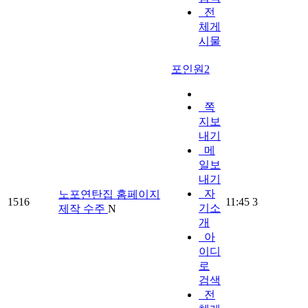
전
체게
시물
포인원2
쪽
지보
내기
메
일보
내기
자
노포연탄집 홈페이지
1516
11:45
3
기소
제작 수주
N
개
아
이디
로
검색
전