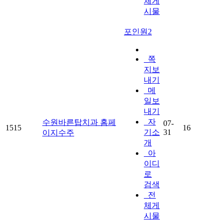
체게
시물
포인원2
쪽
지보
내기
메
일보
내기
자
수원바른탑치과 홈페
07-
1515
16
기소
31
이지수주
개
아
이디
로
검색
전
체게
시물