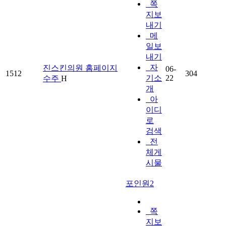
쪽
지보
내기
메
일보
내기
자
진스킨의원 홈페이지
06-
1512
304
기소
22
수주
H
개
아
이디
로
검색
전
체게
시물
포인원2
쪽
지보