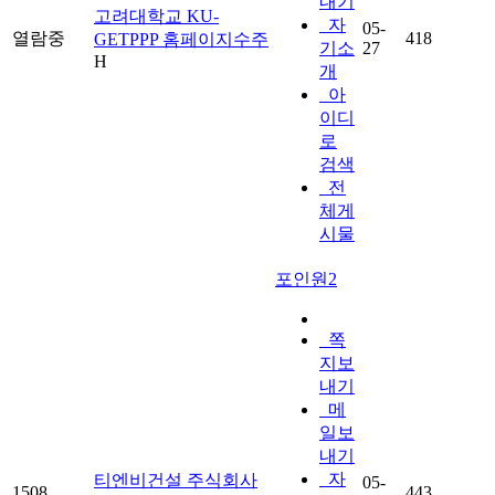
내기
고려대학교 KU-
자
05-
열람중
418
GETPPP 홈페이지수주
기소
27
H
개
아
이디
로
검색
전
체게
시물
포인원2
쪽
지보
내기
메
일보
내기
자
티엔비건설 주식회사
05-
1508
443