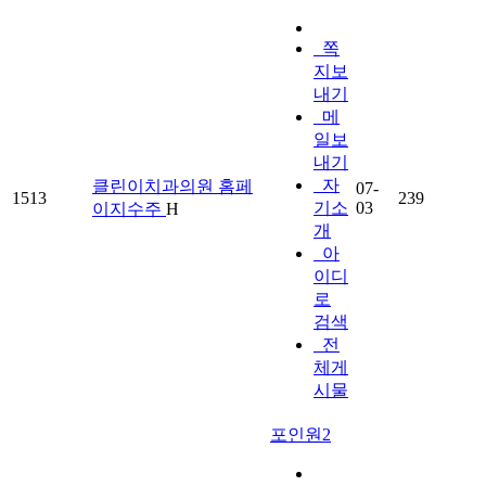
쪽
지보
내기
메
일보
내기
자
클린이치과의원 홈페
07-
1513
239
기소
03
이지수주
H
개
아
이디
로
검색
전
체게
시물
포인원2