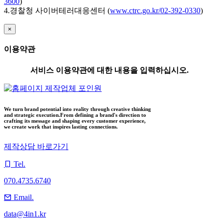
3600
)
4.경찰청 사이버테러대응센터 (
www.ctrc.go.kr/02-392-0330
)
×
이용약관
서비스 이용약관에 대한 내용을 입력하십시오.
We turn brand potential into reality through creative thinking
and strategic execution.From defining a brand's direction to
crafting its message and shaping every customer experience,
we create work that inspires lasting connections.
제작상담 바로가기
Tel.
070.4735.6740
Email.
data@4in1.kr