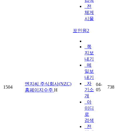
검색
전
체게
시물
포인원2
쪽
지보
내기
메
일보
내기
자
엔지씨 주식회사(NZC)
04-
1504
738
기소
05
홈페이지수주
H
개
아
이디
로
검색
전