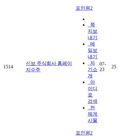
포인원2
쪽
지보
내기
메
일보
내기
자
신보 주식회사 홈페이
07-
1514
25
기소
23
지수주
개
아
이디
로
검색
전
체게
시물
포인원2