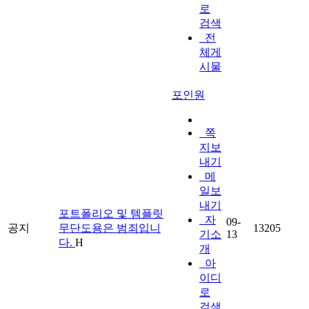
로
검색
전
체게
시물
포인원
쪽
지보
내기
메
일보
내기
포트폴리오 및 템플릿
자
09-
공지
무단도용은 범죄입니
13205
기소
13
다.
H
개
아
이디
로
검색