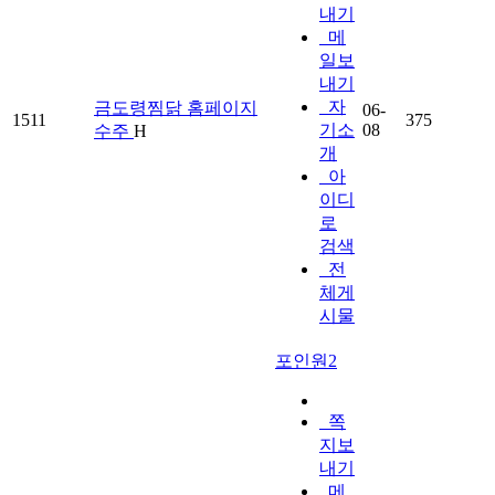
내기
메
일보
내기
자
금도령찜닭 홈페이지
06-
1511
375
기소
08
수주
H
개
아
이디
로
검색
전
체게
시물
포인원2
쪽
지보
내기
메