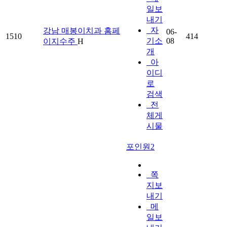
일보
내기
자
강남 매봉이치과 홈페
06-
1510
414
기소
08
이지수주
H
개
아
이디
로
검색
전
체게
시물
포인원2
쪽
지보
내기
메
일보